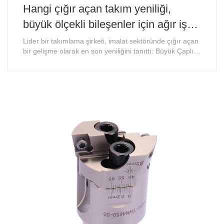
Hangi çığır açan takım yeniliği,
büyük ölçekli bileşenler için ağır iş
işlemede devrim yarattı?
Lider bir takımlama şirketi, imalat sektöründe çığır açan
bir gelişme olarak en son yeniliğini tanıttı: Büyük Çaplı
Kaba Delik Açma Kafası. Bu devrim niteliğindeki ürün,
çeşitli endüstrilerdeki büyük ölçekli bileşenlerin delik
işlemesinde benzeri görülmemiş bir performans ve
verimlilik sunarak ağır ......