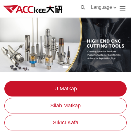
Language
U Matkap
Silah Matkap
Sıkıcı Kafa