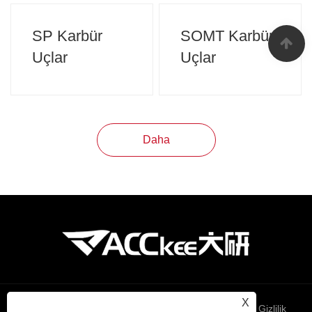
SP Karbür
SOMT Karbür
Uçlar
Uçlar
Daha
X
Links
Sitemap
RSS
XML
Gizlilik